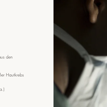
 aus den
er Hautkrebs
a.)