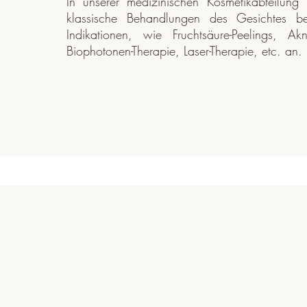
In unserer medizinischen Kosmetikabteilung
klassische Behandlungen des Gesichtes be
Indikationen, wie Fruchtsäure-Peelings, Ak
Biophotonen-Therapie, Laser-Therapie, etc. an.