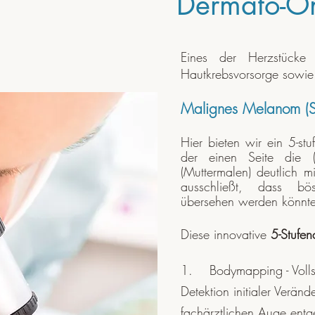
Dermato-O
Eines der Herzstücke 
Hautkrebsvorsorge sowie
Malignes Melanom (S
Hier bieten wir ein 5-st
der einen Seite die (
(Muttermalen) deutlich m
ausschließt, dass bö
übersehen werden könnt
Diese innovative
5-Stufen
1. Bodymapping - Volls
Detektion initialer Verä
fachärztlichen Auge ent