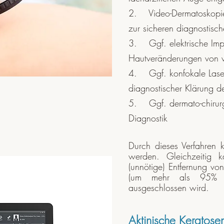
2. Video-Dermatoskopie, g
zur sicheren diagnostis
3. Ggf. elektrische Imp
Hautveränderungen von we
4. Ggf. konfokale Lasermi
diagnostischer Klärung d
5. Ggf. dermato-chirurgi
Diagnostik
Durch dieses Verfahren k
werden. Gleichzeitig 
(unnötige) Entfernung vo
(um mehr als 95% im
ausgeschlossen wird.
Aktinische Keratose